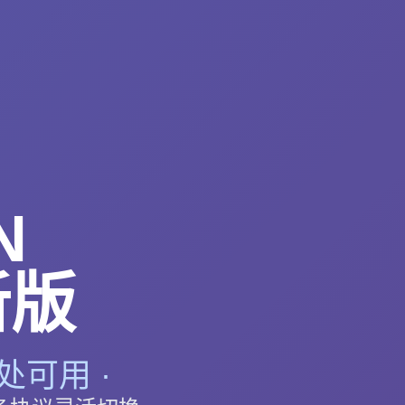
N
新版
处可用 ·